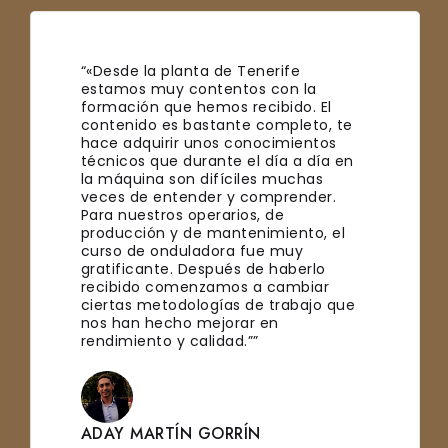
“«La formación ha sido siempre de
a
MUCHÍSIMA UTILIDAD. Considero qu
 El
muchos de nosotros hemos podid
o, te
conocer con bastante profundida
tos
coherencia los conceptos más
día en
importantes en ambos procesos, 
s
lo que siempre usamos tus apunte
er.
notas como fuente muy importan
de referencia para refrescar
, el
conceptos fundamentales y resol
problemas.»”
lo
ar
jo que
DIETER CARRANZA
Gerente de Operaciones at La Papel
S.A.