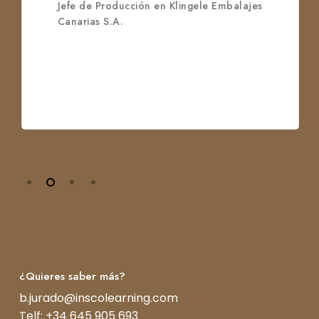
mbalajes
¿Quieres saber más?
b.jurado@inscolearning.com
Telf: +34 645 905 693