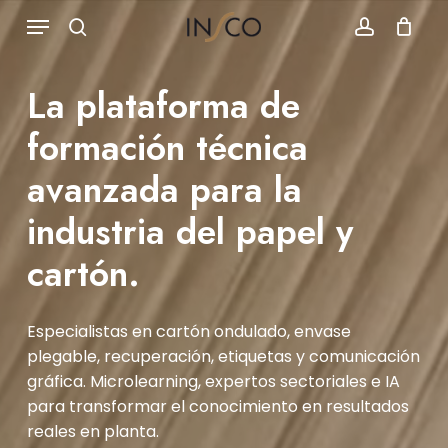
Skip
Menu
to
Compras
search
account
Close
Cart
main
content
La plataforma de
formación técnica
avanzada para la
industria del papel y
cartón.
Especialistas en cartón ondulado, envase
plegable, recuperación, etiquetas y comunicación
gráfica. Microlearning, expertos sectoriales e IA
para transformar el conocimiento en resultados
reales en planta.