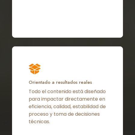
No hay productos en el
Close
Close
Close
Close
Close
carrito.
Go to shop
Orientado a resultados reales
Todo el contenido está diseñado
para impactar directamente en
eficiencia, calidad, estabilidad de
proceso y toma de decisiones
técnicas.